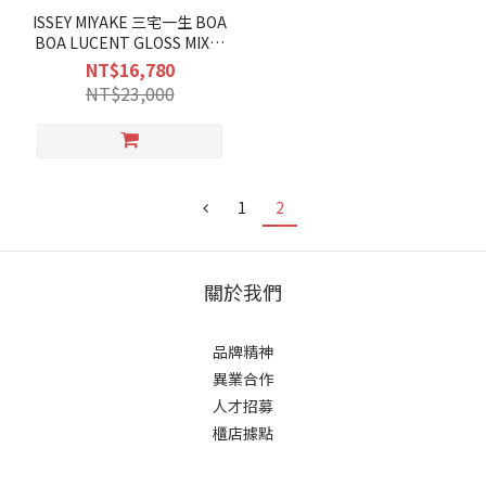
ISSEY MIYAKE 三宅一生 BOA
BOA LUCENT GLOSS MIX雙
色6X6手提包 (淺粉紅×淺橘)
NT$16,780
NT$23,000
1
2
關於我們
品牌精神
異業合作
人才招募
櫃店據點