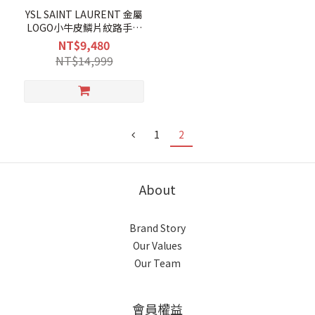
YSL SAINT LAURENT 金屬
LOGO小牛皮鱗片紋路手環
(黑/銀)
NT$9,480
NT$14,999
1
2
About
Brand Story
Our Values
Our Team
會員權益