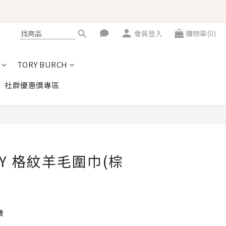
會員登入
購物車(0)
TORY BURCH
社群優惠價專區
立即購買
RY 格紋羊毛圍巾(棕
費