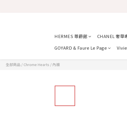
HERMES 尊爵館
CHANEL 奢華
GOYARD & Faure Le Page
Vivi
全部商品
/
Chrome Hearts
/
內褲