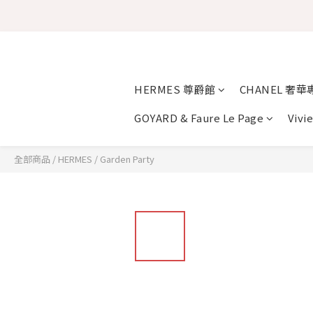
HERMES 尊爵館
CHANEL 奢華
GOYARD & Faure Le Page
Vivi
全部商品
/
HERMES
/
Garden Party