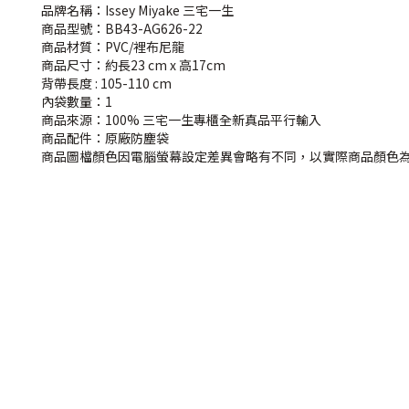
品牌名稱：Issey Miyake 三宅一生
商品型號：BB43-AG626-22
商品材質：PVC/裡布尼龍
商品尺寸：約長23 cm x 高17cm
背帶長度 : 105-110 cm
內袋數量：1
商品來源：100% 三宅一生專櫃全新真品平行輸入
商品配件：原廠防塵袋
商品圖檔顏色因電腦螢幕設定差異會略有不同，以實際商品顏色