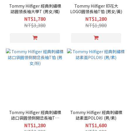
Tommy Hilfiger 經典刺繡標
Tommy Hilfiger 印花大
誌圓領長袖大學T (男女/橘)
LOGO圓領長袖T恤 (男女/黃)
NT$1,780
NT$1,280
NT$3,380
NT$1,980
Tommy Hilfiger 經典刺繡標
Tommy Hilfiger 經典刺繡標
誌口袋圓領側開岔長袖T恤
誌素面POLO衫 (男/紫)
(男女/粉)
NT$1,280
NT$1,680