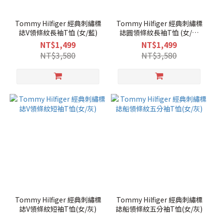
Tommy Hilfiger 經典刺繡標
Tommy Hilfiger 經典刺繡標
誌V領條紋長袖T恤 (女/藍)
誌圓領條紋長袖T恤 (女/深
灰)
NT$1,499
NT$1,499
NT$3,580
NT$3,580
Tommy Hilfiger 經典刺繡標
Tommy Hilfiger 經典刺繡標
誌V領條紋短袖T恤(女/灰)
誌船領條紋五分袖T恤(女/灰)