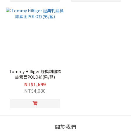
Tommy Hilfiger 經典刺繡標
誌素面POLO衫(男/藍)
NT$1,699
NT$4,080
關於我們