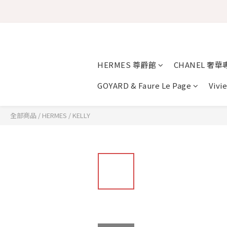
HERMES 尊爵館
CHANEL 奢華
GOYARD & Faure Le Page
Vivi
全部商品
/
HERMES
/
KELLY