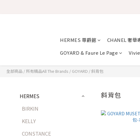
HERMES 尊爵館
CHANEL 奢華
GOYARD & Faure Le Page
Vivi
全部商品
/
所有精品All The Brands
/
GOYARD
/
斜背包
斜背包
HERMES
BIRKIN
KELLY
CONSTANCE