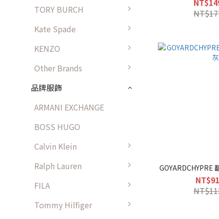
NT$14
TORY BURCH
NT$17
Kate Spade
KENZO
Other Brands
品牌服飾
ARMANI EXCHANGE
BOSS HUGO
Calvin Klein
Ralph Lauren
GOYARDCHYPR
NT$91
FILA
NT$11
Tommy Hilfiger