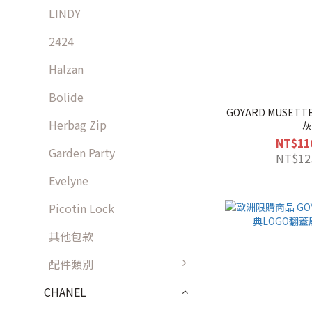
LINDY
2424
Halzan
Bolide
GOYARD MUSET
Herbag Zip
NT$11
Garden Party
NT$12
Evelyne
Picotin Lock
其他包款
配件類別
CHANEL