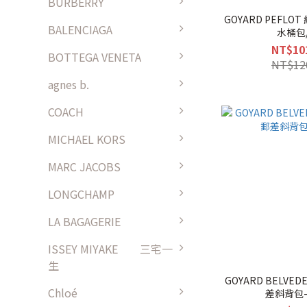
BURBERRY
GOYARD PEFL
BALENCIAGA
水桶包
NT$10
BOTTEGA VENETA
NT$12
agnes b.
COACH
MICHAEL KORS
MARC JACOBS
LONGCHAMP
LA BAGAGERIE
ISSEY MIYAKE 三宅一
生
GOYARD BELVE
Chloé
差斜背包-