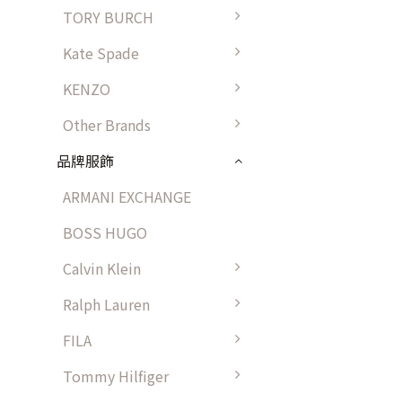
TORY BURCH
Kate Spade
KENZO
Other Brands
品牌服飾
ARMANI EXCHANGE
BOSS HUGO
Calvin Klein
Ralph Lauren
FILA
Tommy Hilfiger