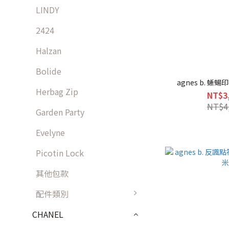
LINDY
2424
Halzan
Bolide
agnes b. 蜥
Herbag Zip
NT$3
NT$4
Garden Party
Evelyne
Picotin Lock
其他包款
配件類別
CHANEL