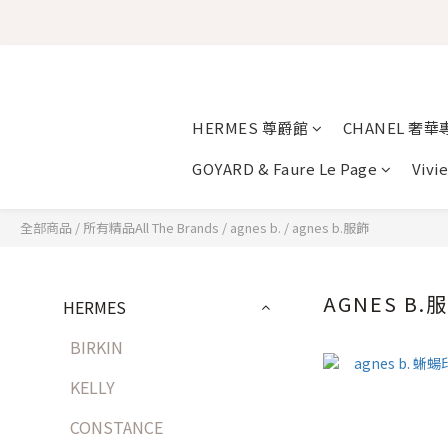
HERMES 尊爵館
CHANEL 奢華
GOYARD & Faure Le Page
Vivi
全部商品
/
所有精品All The Brands
/
agnes b.
/
agnes b.服飾
AGNES B.
HERMES
BIRKIN
KELLY
CONSTANCE