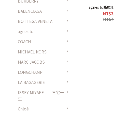
BURBERRY
agnes b. 蜥
BALENCIAGA
NT$3
NT$4
BOTTEGA VENETA
agnes b.
COACH
MICHAEL KORS
MARC JACOBS
LONGCHAMP
LA BAGAGERIE
ISSEY MIYAKE 三宅一
生
Chloé