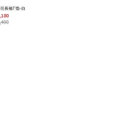
蝪印花長袖T恤-白
,180
,400