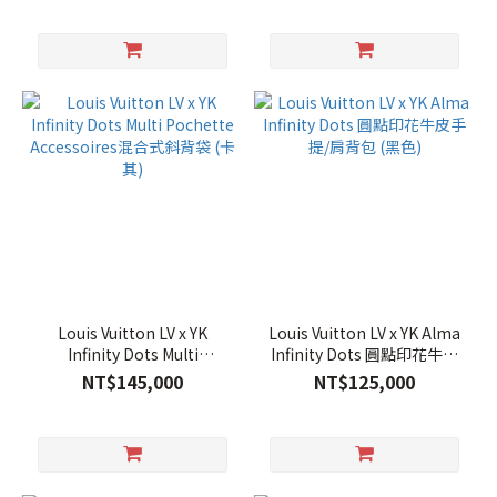
Louis Vuitton LV x YK
Louis Vuitton LV x YK Alma
Infinity Dots Multi
Infinity Dots 圓點印花牛皮
Pochette Accessoires混合
手提/肩背包 (黑色)
NT$145,000
NT$125,000
式斜背袋 (卡其)