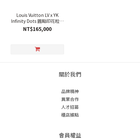
Louis Vuitton LV x YK
Infinity Dots 圓點印花粒面
牛皮混合式斜背袋(黑色)
NT$165,000
關於我們
品牌精神
異業合作
人才招募
櫃店據點
會員權益