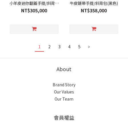
小羊皮迷你翻蓋手提/斜背包
牛皮鏈帶手提/斜背包(黑色)
(黑色)
NT$305,000
NT$358,000
1
2
3
4
5
About
Brand Story
Our Values
Our Team
會員權益