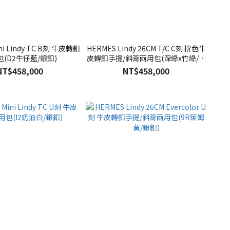
ni Lindy TC B刻 牛皮轉釦
HERMES Lindy 26CM T/C C刻 拚色牛
(D2牛仔藍/銀釦)
皮轉釦手提/斜背兩用包(深綠x竹綠/銀
釦)
NT$458,000
NT$458,000