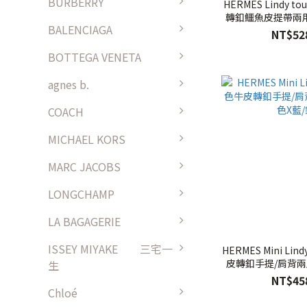
BURBERRY
HERMES Lindy to
轉釦鱷魚皮提帶兩用包
BALENCIAGA
銀扣
NT$52
BOTTEGA VENETA
agnes b.
COACH
MICHAEL KORS
MARC JACOBS
LONGCHAMP
LA BAGAGERIE
ISSEY MIYAKE 三宅一
HERMES Mini Lindy Swift Z刻 雙
皮轉釦手提/肩背兩用
生
藍/銀
NT$45
Chloé