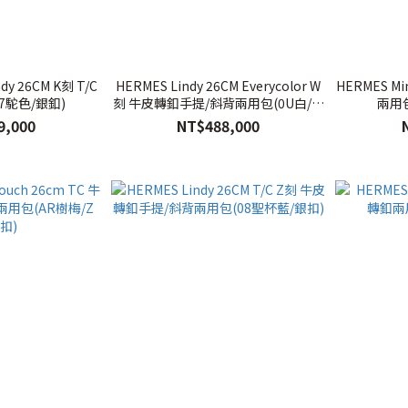
dy 26CM K刻 T/C
HERMES Lindy 26CM Everycolor W
HERMES Mi
7駝色/銀釦)
刻 牛皮轉釦手提/斜背兩用包(0U白/銀
兩用包
釦)
9,000
NT$488,000