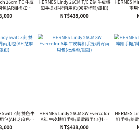
uch 26cm TC 牛皮
HERMES Lindy 26CM T/C Z刻 牛皮轉
HERMES Mi
(AR樹梅/Z刻/
釦手提/斜背兩用包(08聖杯藍/銀扣)
兩用
)
8,000
NT$438,000
色牛
HERMES Lindy 26CM 8W Evercolor
HERMES Li
包(AH 芝麻色X
A年 牛皮轉釦手提/肩背兩用包(杜鵑
釦手提/斜背
釦)
粉/銀釦)
8,000
NT$438,000