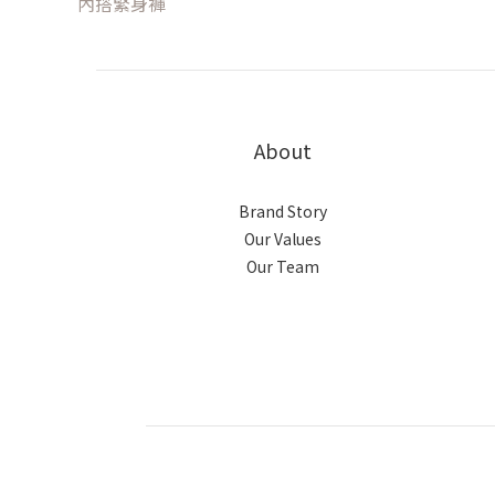
內搭緊身褲
About
Brand Story
Our Values
Our Team