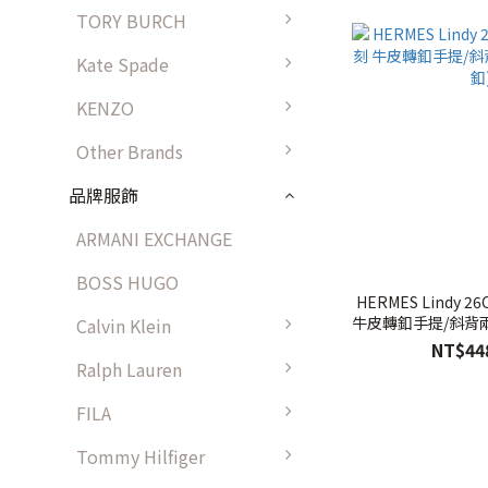
TORY BURCH
Kate Spade
KENZO
Other Brands
品牌服飾
ARMANI EXCHANGE
BOSS HUGO
HERMES Lindy 26
牛皮轉釦手提/斜背兩用
Calvin Klein
NT$44
Ralph Lauren
FILA
Tommy Hilfiger