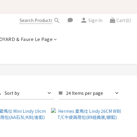
Sign In
Cart(0)
OYARD & Faure Le Page
Sort by
24 Items per page