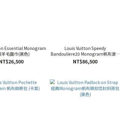
ton Essential Monogram
Louis Vuitton Speedy
案羊毛圍巾(黑色)
Bandouliere20 Monogram帆布波士
頓包(黑色)
NT$26,500
NT$86,500