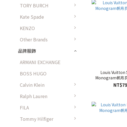
TORY BURCH
Kate Spade
KENZO
Other Brands
品牌服飾
ARMANI EXCHANGE
Louis Vuitton
BOSS HUGO
Monogram帆布
NT$79
Calvin Klein
Ralph Lauren
FILA
Tommy Hilfiger