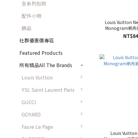
全系列包款
配件小物
Louis Vuitton 
飾品
Monogram帆布
NT$84
社群優惠價專區
Featured Products
所有精品All The Brands
Louis Vuitton
YSL Saint Laurent Paris
GUCCI
GOYARD
Faure Le Page
Louis Vuitton