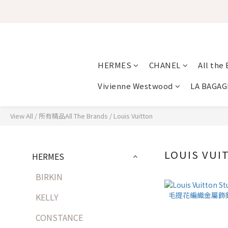
HERMES
CHANEL
All the
Vivienne Westwood
LA BAGAG
View All
/
所有精品All The Brands
/
Louis Vuitton
LOUIS VUI
HERMES
BIRKIN
KELLY
CONSTANCE