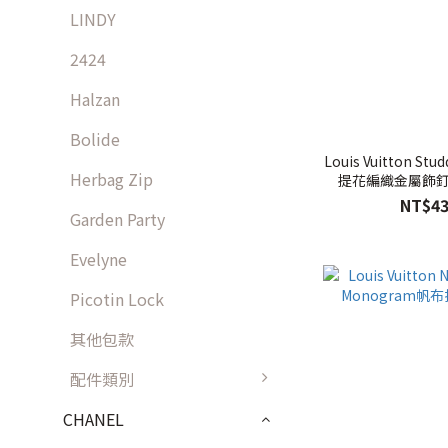
LINDY
2424
Halzan
Bolide
Louis Vuitton Stu
Herbag Zip
提花編織金屬飾釘
NT$43
Garden Party
Evelyne
Picotin Lock
其他包款
配件類別
CHANEL