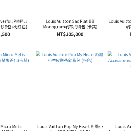
Neverfull PM經典
Louis Vuitton Sac Plat BB
Louis Vuit
托特包 (桃紅色)
Monogram帆布托特包 (卡其)
帆
,500
NT$105,000
 Micro Metis
Louis Vuitton Pop My Heart 絎縫小
Louis V