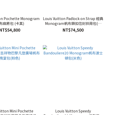
ton Pochette Monogram
Louis Vuitton Padlock on Strap 經典
布麻將包 (卡其)
Monogram帆布鎖扣信封斜背包(黑
色)
NT$54,800
NT$74,500
uitton Mini Pochette
Louis Vuitton Speedy