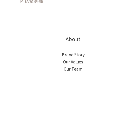
內搭緊身褲
About
Brand Story
Our Values
Our Team