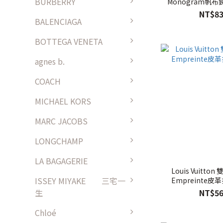
BURBERRY
Monogram帆布
NT$83
BALENCIAGA
BOTTEGA VENETA
agnes b.
COACH
MICHAEL KORS
MARC JACOBS
LONGCHAMP
LA BAGAGERIE
Louis Vuitto
ISSEY MIYAKE 三宅一
Empreinte皮
NT$56
生
Chloé