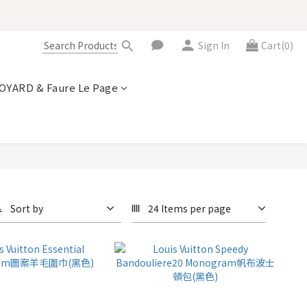
Sign In
Cart(0)
OYARD & Faure Le Page
Sort by
24 Items per page