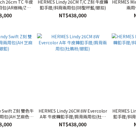
uch 26cm TC 牛皮
HERMES Lindy 26CM T/C Z刻 牛皮轉
HERMES Mi
(AR樹梅/Z刻/
釦手提/斜背兩用包(08聖杯藍/銀扣)
兩用
)
8,000
NT$438,000
色牛
HERMES Lindy 26CM 8W Evercolor
HERMES Li
包(AH 芝麻色X
A年 牛皮轉釦手提/肩背兩用包(杜鵑
釦手提/斜背
釦)
粉/銀釦)
8,000
NT$438,000