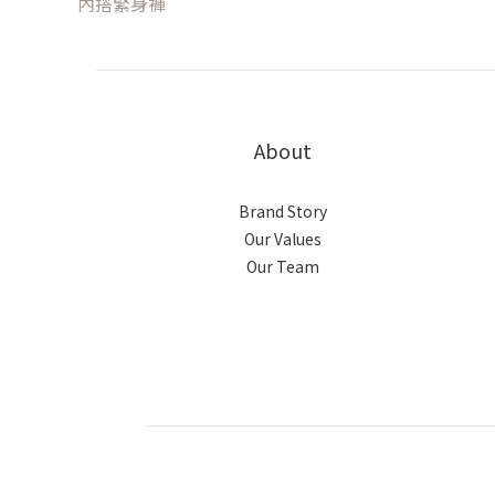
內搭緊身褲
About
Brand Story
Our Values
Our Team