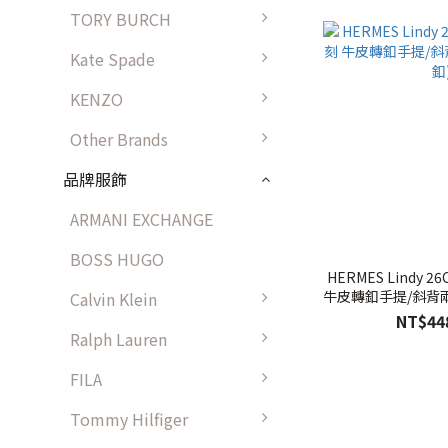
TORY BURCH
Kate Spade
KENZO
Other Brands
品牌服飾
ARMANI EXCHANGE
BOSS HUGO
HERMES Lindy 26
牛皮轉釦手提/斜背兩用
Calvin Klein
NT$44
Ralph Lauren
FILA
Tommy Hilfiger