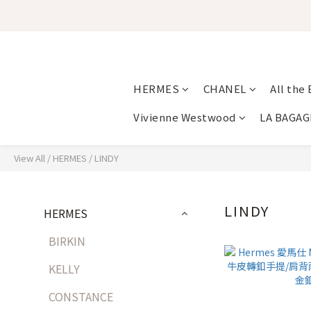
HERMES
CHANEL
All the
Vivienne Westwood
LA BAGAG
View All
/
HERMES
/
LINDY
LINDY
HERMES
BIRKIN
KELLY
CONSTANCE