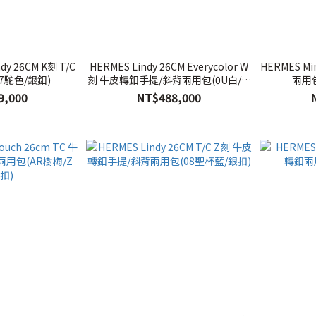
dy 26CM K刻 T/C
HERMES Lindy 26CM Everycolor W
HERMES Mi
7駝色/銀釦)
刻 牛皮轉釦手提/斜背兩用包(0U白/銀
兩用包
釦)
9,000
NT$488,000