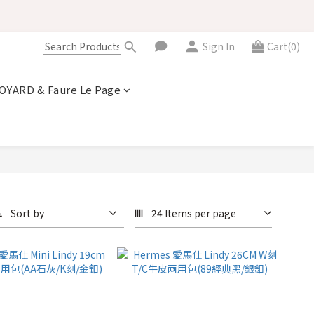
Sign In
Cart(0)
OYARD & Faure Le Page
Sort by
24 Items per page