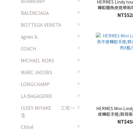
BURBERRY
HERMES Lindy to
轉釦鱷魚皮提帶兩用包
BALENCIAGA
銀扣
NT$52
BOTTEGA VENETA
agnes b.
COACH
MICHAEL KORS
MARC JACOBS
LONGCHAMP
LA BAGAGERIE
ISSEY MIYAKE 三宅一
HERMES Mini Lindy Swift Z刻 雙
皮轉釦手提/肩背兩用
生
藍/銀
NT$45
Chloé