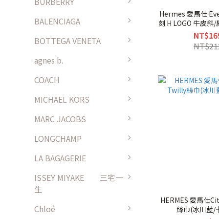
BURBERRY
Hermes 愛馬仕 Evel
BALENCIAGA
刻 H LOGO 牛皮斜
NT$16
BOTTEGA VENETA
NT$21
agnes b.
COACH
MICHAEL KORS
MARC JACOBS
LONGCHAMP
LA BAGAGERIE
ISSEY MIYAKE 三宅一
生
HERMES 愛馬仕City 
Chloé
絲巾(冰川藍/