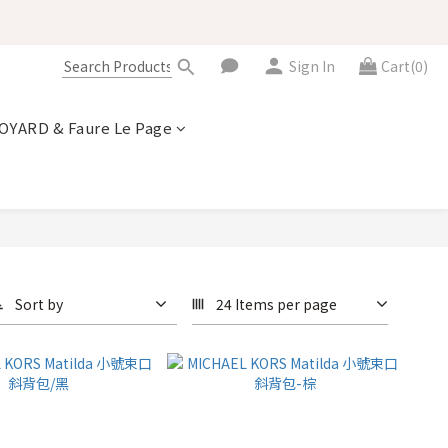
Sign In
Cart(0)
OYARD & Faure Le Page
Sort by
24 Items per page