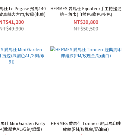
馬仕 Le Pegase 飛馬140
HERMES 愛馬仕 Equateur手工捲邊混
紋真絲大方巾/披肩(水藍)
紡三角巾(自然色/綠色/多色)
NT$41,200
NT$39,800
NT$49,900
NT$50,500
仕 Mini Garden Party
HERMES 愛馬仕 Tonnerr 經典馬印伸
(熊貓色AL/G刻/銀釦)
縮練(PM/玫瑰金/奶油白)