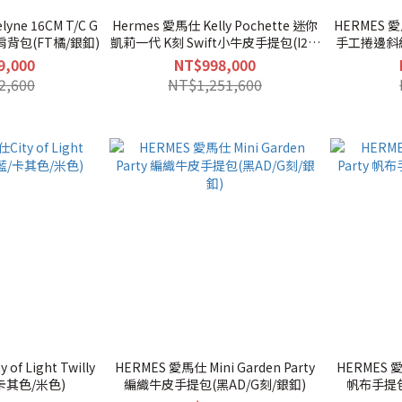
yne 16CM T/C G
Hermes 愛馬仕 Kelly Pochette 迷你
HERMES 愛
/肩背包(FT橘/銀釦)
凱莉一代 K刻 Swift小牛皮手提包(I2米
手工捲邊斜
白/銀釦)
9,000
NT$998,000
2,600
NT$1,251,600
of Light Twilly
HERMES 愛馬仕 Mini Garden Party
HERMES 愛馬
卡其色/米色)
編織牛皮手提包(黑AD/G刻/銀釦)
帆布手提包