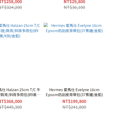
NT$258,000
NT$29,800
NT$324,200
NT$36,100
仕 Halzan 25cm T/C 牛
Hermes 愛馬仕 Evelyne 16cm
肩背/斜背多用包(89黑/K
Epsom防刮皮背帶包(37焦糖/金釦)
刻/金釦)
NT$368,000
NT$199,800
NT$445,300
NT$241,800