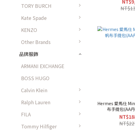
NT$9
TORY BURCH
NT$13
Kate Spade
KENZO
Other Brands
品牌服飾
ARMANI EXCHANGE
BOSS HUGO
Calvin Klein
Ralph Lauren
Hermes 愛馬仕 Mini
布手提包(AA丹
FILA
NT$18
NT$22
Tommy Hilfiger