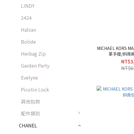
LINDY
2424
Halzan
Bolide
MICHAEL KORS 
Herbag Zip
革手提/斜背兩
NT$3
Garden Party
NT$6
Evelyne
Picotin Lock
其他包款
配件類別
CHANEL