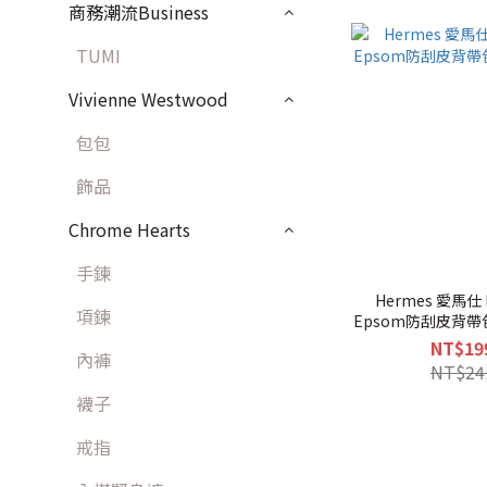
商務潮流Business
TUMI
Vivienne Westwood
包包
飾品
Chrome Hearts
手鍊
Hermes 愛馬仕 E
項鍊
Epsom防刮皮背帶包
NT$19
內褲
NT$24
襪子
戒指