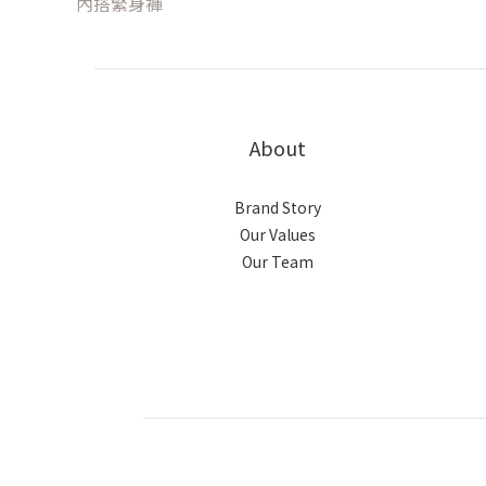
內搭緊身褲
About
Brand Story
Our Values
Our Team