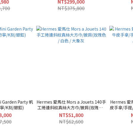
,980
NT$299,000
,700
NT$375,800
 Garden Party 帆
Hermes 愛馬仕 Mors a Jouets 140手
Hermes 愛馬
寧/K刻/銀釦)
工捲邊斜紋真絲大方巾/披肩(玫瑰色 /
皮手拿/手提/
白色 / 大象灰
8,000
NT$51,800
7,500
NT$62,600